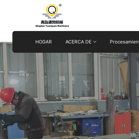
Felicitaciones
cálidas
por
HOGAR
ACERCA DE
Procesamient
nuestro
éxito
en
el
programa
de