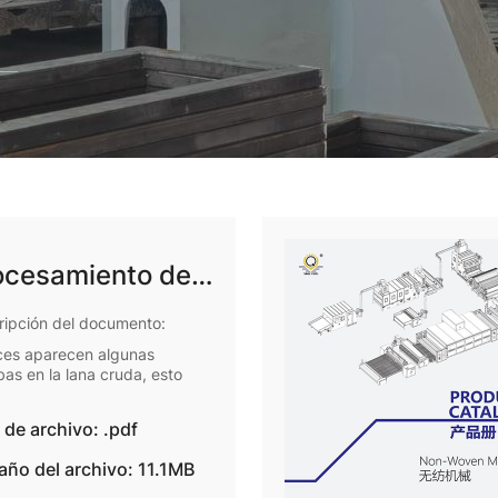
ocesamiento de
ra animal
ripción del documento:
ces aparecen algunas
as en la lana cruda, esto
relacionado con el entorno de
de las ovejas.
 de archivo: .pdf
ño del archivo: 11.1MB