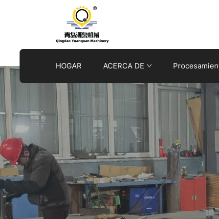
Qingdao
Yuanquan
Machinery
HOGAR
ACERCA DE
Procesamient
Co.,Ltd