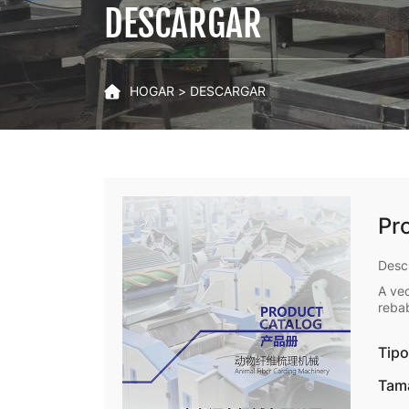
DESCARGAR
HOGAR
DESCARGAR
Pr
fib
Desc
A ve
rebab
está 
vida 
Tipo
Tama