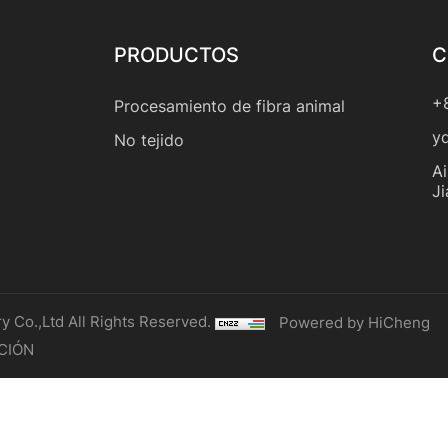
PRODUCTOS
C
+
Procesamiento de fibra animal
y
No tejido
Ai
J
 Co.,Ltd All Rights Reserved.
Powered by HiCheng
CIÓN