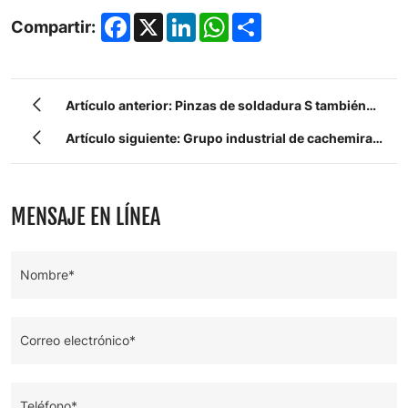
Facebook
X
LinkedIn
WhatsApp
Share
Compartir:
Artículo anterior: Pinzas de soldadura S también
grupo industrial de cachemira
Artículo siguiente: Grupo industrial de cachemira
de Zhongyin
MENSAJE EN LÍNEA
Nombre*
Correo electrónico*
Teléfono*