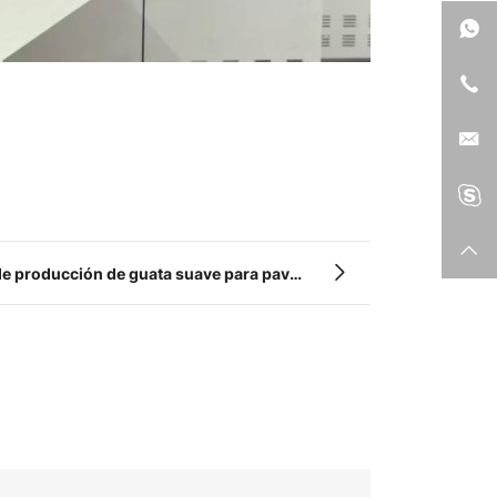
 de producción de guata suave para pavo:
n sin pegamento y de ahorro energético.