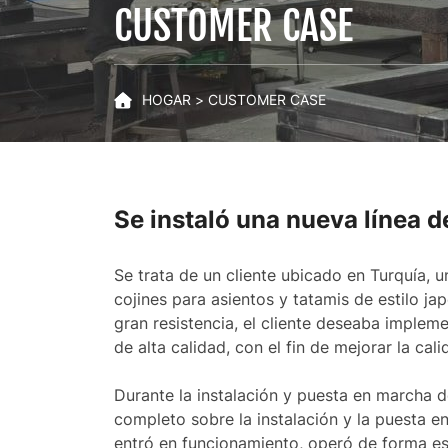
dura
CUSTOMER CASE
no
tejida
HOGAR
CUSTOMER CASE
para
colchones.
Se instaló una nueva línea d
Se trata de un cliente ubicado en Turquía, 
cojines para asientos y tatamis de estilo j
gran resistencia, el cliente deseaba implem
de alta calidad, con el fin de mejorar la ca
Durante la instalación y puesta en marcha 
completo sobre la instalación y la puesta e
entró en funcionamiento, operó de forma est