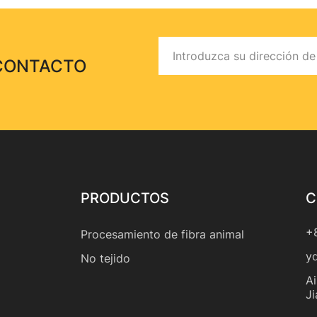
 CONTACTO
PRODUCTOS
C
+
Procesamiento de fibra animal
y
No tejido
Ai
J