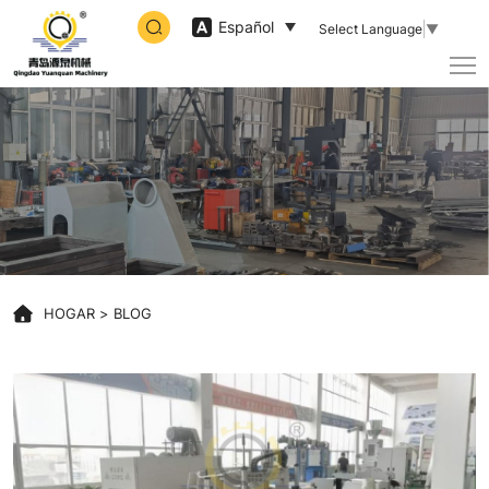
Qingdao
Español
Select Language
▼
Yuanquan
Machinery
Co.,Ltd
HOGAR
BLOG