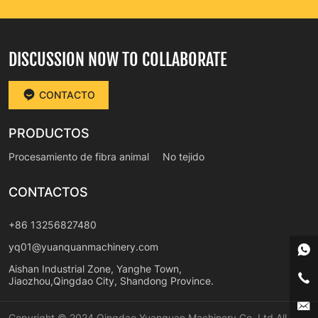
DISCUSSION NOW TO COLLABORATE
CONTACTO
PRODUCTOS
Procesamiento de fibra animal
No tejido
CONTACTOS
+86 13256827480
yq01@yuanquanmachinery.com
Aishan Industrial Zone, Yanghe Town,
Jiaozhou,Qingdao City, Shandong Province.
Copyright © 2024 Qingdao Yuanquan Machinery Co.,Ltd All