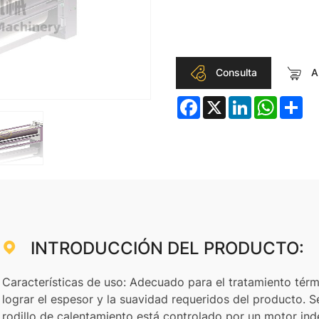
Consulta
Añ
Facebook
X
LinkedIn
WhatsA
Sha
INTRODUCCIÓN DEL PRODUCTO:
Características de uso: Adecuado para el tratamiento térmi
lograr el espesor y la suavidad requeridos del producto. Se
rodillo de calentamiento está controlado por un motor ind