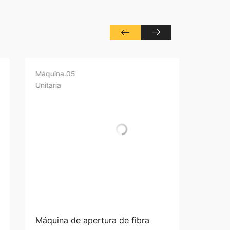
quina
.05
Máquina
taria
Unitaria
quina de apertura de fibra
Máquina